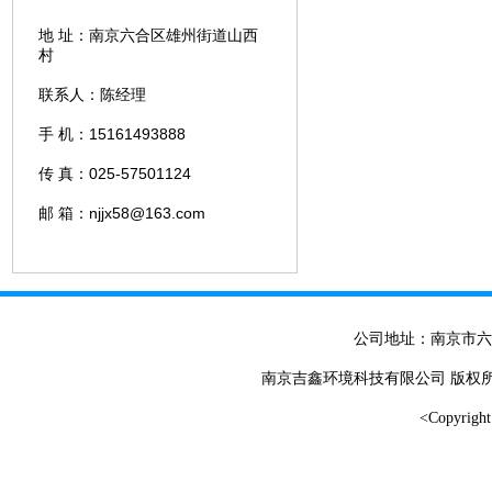
地 址：南京六合区雄州街道山西
村
联系人：陈经理
15161493888
手 机：
025-57501124
传 真：
njjx58@163.com
邮 箱：
公司地址：南京市六合区雄
南京吉鑫环境科技有限公司 版权
<Copyr